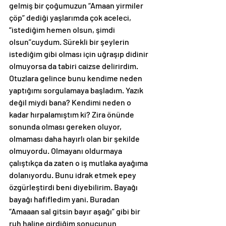
gelmiş bir çoğumuzun “Amaan yirmiler 
çöp” dediği yaşlarımda çok aceleci, 
“istediğim hemen olsun, şimdi 
olsun”cuydum. Sürekli bir şeylerin 
istediğim gibi olması için uğraşıp didinir 
olmuyorsa da tabiri caizse delirirdim. 
Otuzlara gelince bunu kendime neden 
yaptığımı sorgulamaya başladım. Yazık 
değil miydi bana? Kendimi neden o 
kadar hırpalamıştım ki? Zira önünde 
sonunda olması gereken oluyor, 
olmaması daha hayırlı olan bir şekilde 
olmuyordu. Olmayanı oldurmaya 
çalıştıkça da zaten o iş mutlaka ayağıma 
dolanıyordu. Bunu idrak etmek epey 
özgürleştirdi beni diyebilirim. Bayağı 
bayağı hafifledim yani. Buradan 
“Amaaan sal gitsin bayır aşağı” gibi bir 
ruh haline girdiğim sonucunun 