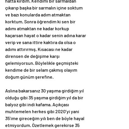
hatta kırdım. Kendimi bir sarmaldan 
çıkarıp başka bir sarmalın içine soktum 
ve bazı konularda adım atmaktan 
korktum. Sonra öğrendim ki sen bir 
adımı atmaktan ne kadar korkup 
kaçarsan hayat o kadar senin adına karar 
verip ve sana ittire kaktıra da olsa o 
adımı attırırmış. Kısacası ne kadar 
dirensen de değişime karşı 
gelemiyorsun. Böylelikle geçmişteki 
kendime de bir selam çakmış olayım 
doğum günüm şerefine.
Aslına bakarsanız 30 yaşıma girdiğim yıl 
olduğu gibi 35 yaşıma girdiğim yıl da bir 
balyoz gibi indi kafama. Açıkçası 
muhtemelen herkes gibi 2020’yi yani 
35’ime gireceğim yılı ben de böyle hayal 
etmiyordum. Özetlemek gerekirse 35 