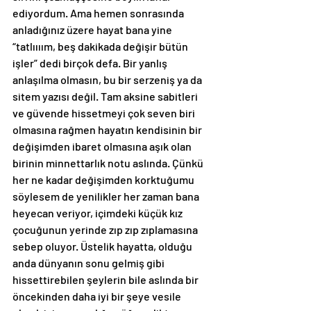
ediyordum. Ama hemen sonrasında 
anladığınız üzere hayat bana yine 
“tatlıııım, beş dakikada değişir bütün 
işler” dedi birçok defa. Bir yanlış 
anlaşılma olmasın, bu bir serzeniş ya da 
sitem yazısı değil. Tam aksine sabitleri 
ve güvende hissetmeyi çok seven biri 
olmasına rağmen hayatın kendisinin bir 
değişimden ibaret olmasına aşık olan 
birinin minnettarlık notu aslında. Çünkü 
her ne kadar değişimden korktuğumu 
söylesem de yenilikler her zaman bana 
heyecan veriyor, içimdeki küçük kız 
çocuğunun yerinde zıp zıp zıplamasına 
sebep oluyor. Üstelik hayatta, olduğu 
anda dünyanın sonu gelmiş gibi 
hissettirebilen şeylerin bile aslında bir 
öncekinden daha iyi bir şeye vesile 