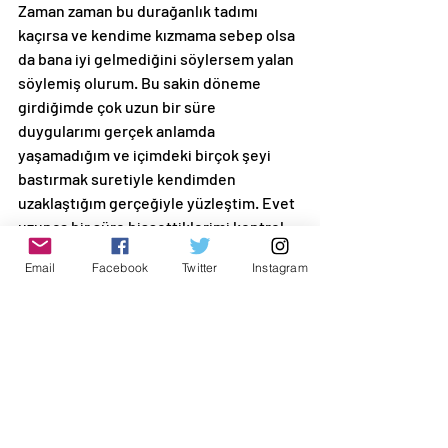
Zaman zaman bu durağanlık tadımı 
kaçırsa ve kendime kızmama sebep olsa 
da bana iyi gelmediğini söylersem yalan 
söylemiş olurum. Bu sakin döneme 
girdiğimde çok uzun bir süre 
duygularımı gerçek anlamda 
yaşamadığım ve içimdeki birçok şeyi 
bastırmak suretiyle kendimden 
uzaklaştığım gerçeğiyle yüzleştim. Evet 
uzunca bir süre hissettiklerimi kontrol 
etmeye çalışarak aynı çizgide yürümeye 
Email
Facebook
Twitter
Instagram
çalıştım. Sendelesem de tökezlesem de 
baskıyı arttırarak yola devam ettim. Ama 
o arada kendimden de epey uzaklaştım. 
Sanırım o yüzden kendimle buluşmak, 
duygularımı gönlümce hissedebilmek, 
kendimi dinleyebilmek ve sevdiklerime 
gönlümce vakit ayırabilmek, gerçekten 
onların yanında olabilmek bana çok iyi 