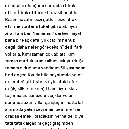
dönüşüm olduğunu sonradan idrak 
ettim. İdrak ettim de biraz kibar oldu. 
Bazen hayatın bazı şetleri bize idrak 
ettirme yöntemi tokat gibi olabiliyor 
zira. Tam ben “tamamım” derken hayat 
bana bir kaç defa “yok tatlım henüz 
değil, daha neler göreceksin” dedi farklı 
yollarla. Kimi zaman çok ağlattı kimi 
zaman mutluluktan kalbimi sıkıştırdı. Şu 
tamam olduğumu sandığım 30 yaşımdan 
beri geçen 5 yılda bile hayatımda neler 
neler değişti. Üstelik öyle ufak tefek 
değişiklikler de değil hani. Ayrılıklar, 
taşınmalar, cenazeler, aşklar ve en 
sonunda uzun yıllar çalıştığım, hatta laf 
aramızda yakın çevremin benimle “sen 
oradan emekli olacaksın herhalde” diye 
tatlı tatlı dalgasını geçtiği işimden 