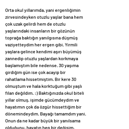
Orta okul yıllarımda, yani ergenliğimin 
zirvesindeyken otuzlu yaşlar bana hem 
çok uzak gelirdi hem de otuzlu 
yaşlarındaki insanların bir gözünün 
toprağa baktığın yanılgısına düşmüş 
vaziyetteydim her ergen gibi. Yirmili 
yaşlara gelince kendimi aşırı büyümüş 
zannedip otuzlu yaşlardan korkmaya 
başlamıştım bile nedense. 30 yaşıma 
girdiğim gün ise çok acayip bir 
rahatlama hissetmiştim. Bir kere 30 
olmuştum ve hala korktuğum gibi yaşlı 
filan değildim. :) Baktığınızda okul biteli 
yıllar olmuş, işimde gücümdeydim ve 
hayatımın çok da özgür hissettiğim bir 
dönemindeydim. Bayağı tamamdım yani. 
Onun da ne kadar büyük bir yanılsama 
olduğunu, hayatın hep bir değişim, 