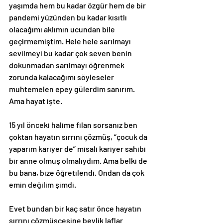
yaşımda hem bu kadar özgür hem de bir 
pandemi yüzünden bu kadar kısıtlı 
olacağımı aklımın ucundan bile 
geçirmemiştim. Hele hele sarılmayı 
sevilmeyi bu kadar çok seven benin 
dokunmadan sarılmayı öğrenmek 
zorunda kalacağımı söyleseler 
muhtemelen epey gülerdim sanırım. 
Ama hayat işte.
15 yıl önceki halime filan sorsanız ben 
çoktan hayatın sırrını çözmüş, “çocuk da 
yaparım kariyer de” misali kariyer sahibi 
bir anne olmuş olmalıydım. Ama belki de 
bu bana, bize öğretilendi. Ondan da çok 
emin değilim şimdi.
Evet bundan bir kaç satır önce hayatın 
sırrını çözmüşçesine beylik laflar 