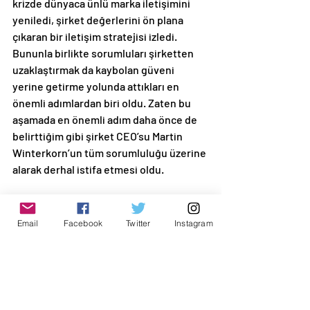
krizde dünyaca ünlü marka iletişimini 
yeniledi, şirket değerlerini ön plana 
çıkaran bir iletişim stratejisi izledi. 
Bununla birlikte sorumluları şirketten 
uzaklaştırmak da kaybolan güveni 
yerine getirme yolunda attıkları en 
önemli adımlardan biri oldu. Zaten bu 
aşamada en önemli adım daha önce de 
belirttiğim gibi şirket CEO’su Martin 
Winterkorn’un tüm sorumluluğu üzerine 
alarak derhal istifa etmesi oldu.
Son olarak böyle büyük bir krizden sonra 
markayı yeniden inşa etmek gerekiyor. 
Email
Facebook
Twitter
Instagram
Yine Volkswagen örneğine bakacak 
olursak, marka,  dürüst ve şeffaf bir 
iletişimi odağına almamış olsaydı, 
krizden kaçmak adına sessiz kalsaydı 
çok büyük olasılıkla iflas kaçınılmaz 