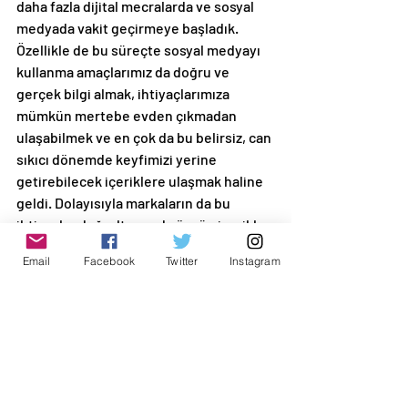
daha fazla dijital mecralarda ve sosyal 
medyada vakit geçirmeye başladık. 
Özellikle de bu süreçte sosyal medyayı 
kullanma amaçlarımız da doğru ve 
gerçek bilgi almak, ihtiyaçlarımıza 
mümkün mertebe evden çıkmadan 
ulaşabilmek ve en çok da bu belirsiz, can 
sıkıcı dönemde keyfimizi yerine 
getirebilecek içeriklere ulaşmak haline 
geldi. Dolayısıyla markaların da bu 
ihtiyaçlar doğrultusunda özgün içerikler 
üretmesi son derece önemli. Kısacası 
Email
Facebook
Twitter
Instagram
hedef kitleye doğru ve gerçek bilgi 
sağlayacak kaynaklar oluşturulabilir 
veya bu süreçte umut verici, içinde 
bulunduğumuz olumsuz süreci bir 
nebze daha katlanılabilir hale getirecek 
içerikler üretmek gerekiyor. Bu süreçte 
şahsi görüşüm özellikle de kültür sanat 